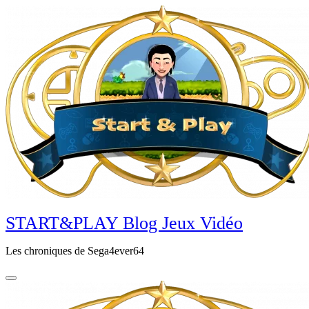
Aller
au
contenu
principal
START&PLAY Blog Jeux Vidéo
Les chroniques de Sega4ever64