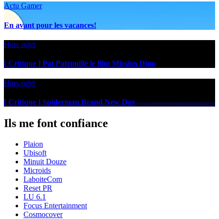
Actu Gamer
En avant pour les vacances!
Hors sujet
[ Critique ] Pat Patrouille le film Mission Dino
Hors sujet
[ Critique ] Spiderman Brand New Day
Ils me font confiance
Plaion
Ubisoft
Minuit Douze
Microids
LaboiteCom
Reset PR
LU 6.1
Focus Entertainment
Cosmocover