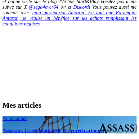
et bonne visite sur le blog JV/Ciné Start&Play Hésitez pas à me
suivre sur X
@sega4ever64
🙂 et
Discord
! Vous pouvez aussi me
soutenir avec
mon partenariat Amazon! En tant que Partenaire
Amazon, je réalise un bénéfice sur les achats remplissant les
conditions requises
Mes articles
Actu Gamer
Assassin’s Creed Black Flag Resynced cartonne!