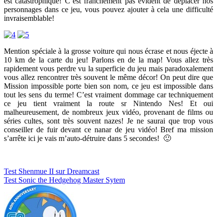
est catastrophique! C’est franchement pas évident de déplacer nos
personnages dans ce jeu, vous pouvez ajouter à cela une difficulté
invraisemblable!
Mention spéciale à la grosse voiture qui nous écrase et nous éjecte à
10 km de la carte du jeu! Parlons en de la map! Vous allez très
rapidement vous perdre vu la superficie du jeu mais paradoxalement
vous allez rencontrer très souvent le même décor! On peut dire que
Mission impossible porte bien son nom, ce jeu est impossible dans
tout les sens du terme! C’est vraiment dommage car techniquement
ce jeu tient vraiment la route sr Nintendo Nes! Et oui
malheureusement, de nombreux jeux vidéo, provenant de films ou
séries cultes, sont très souvent nazes! Je ne saurai que trop vous
conseiller de fuir devant ce nanar de jeu vidéo! Bref ma mission
s’arrête ici je vais m’auto-détruire dans 5 secondes! 🙂
Navigation
Test Shenmue II sur Dreamcast
Test Sonic the Hedgehog Master Sytem
de
l’article